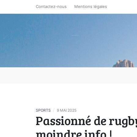
Skip
Contactez-nous
Mentions légales
to
content
Aventure S
/
SPORTS
9 MAI 2025
Passionné de rugby
moindre info !