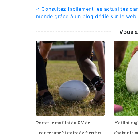
Navigation
< Consultez facilement les actualités dan
monde grâce à un blog dédié sur le web
de
Vous a
l’article
Porter le maillot du XV de
Maillot rug
France : une histoire de fierté et
choisir le 